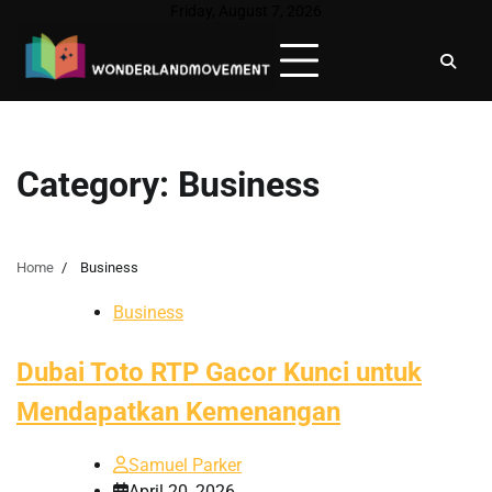
Skip
Friday, August 7, 2026
to
content
Category:
Business
Home
Business
Business
Dubai Toto RTP Gacor Kunci untuk
Mendapatkan Kemenangan
Samuel Parker
April 20, 2026