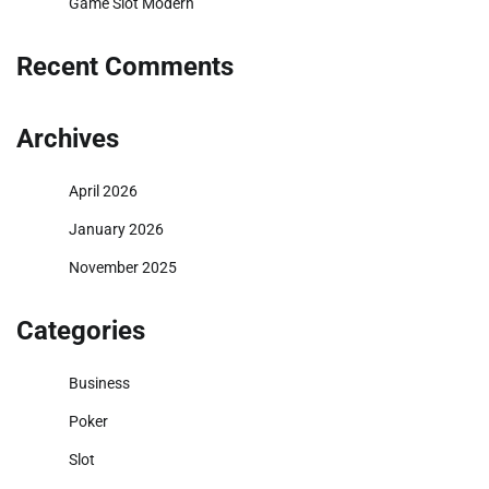
Game Slot Modern
Recent Comments
Archives
April 2026
January 2026
November 2025
Categories
Business
Poker
Slot