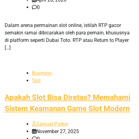
0
Dalam arena permainan slot online, istilah RTP gacor
semakin ramai dibicarakan oleh para pemain, khususnya
di platform seperti Dubai Toto. RTP atau Return to Player
[…]
Business
Slot
Apakah Slot Bisa Diretas? Memahami
Sistem Keamanan Game Slot Modern
Samuel Parker
November 27, 2025
0